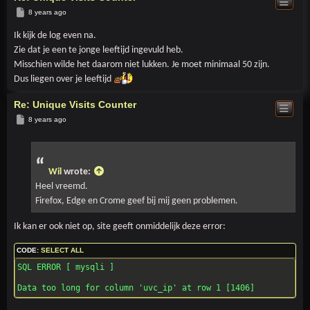
Post
8 years ago
Ik kijk de log even na.
Zie dat je een te jonge leeftijd ingevuld heb.
Misschien wilde het daarom niet lukken. Je moet minimaal 50 zijn.
Dus liegen over je leeftijd
Re: Unique Visits Counter
Post
8 years ago
Wil
wrote:
Heel vreemd.
Firefox, Edge en Crome geef bij mij geen problemen.
Ik kan er ook niet op, site geeft onmiddelijk deze error:
CODE:
SELECT ALL
SQL ERROR [ mysqli ]

Data too long for column 'uvc_ip' at row 1 [1406]