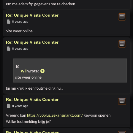
Pm me aders ftp gegevens om te checken.
Re: Unique Visits Counter
Post
8 years ago
Site weer online
Re: Unique Visits Counter
Post
8 years ago
Wil
wrote:
site weer online
bij mij krijg ik een foutmelding nu..
Re: Unique Visits Counter
Post
8 years ago
Vreemd kan
https://50plus.2ekansmarkt.com/
gewoon openen.
Welke foutmelding krijg je?
Re: Unique Visits Counter