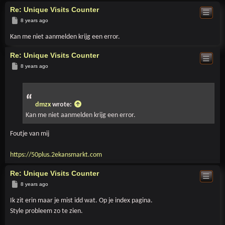
Re: Unique Visits Counter
Post
8 years ago
Kan me niet aanmelden krijg een error.
Re: Unique Visits Counter
Post
8 years ago
dmzx
wrote:
Kan me niet aanmelden krijg een error.
Foutje van mij
https://50plus.2ekansmarkt.com
Re: Unique Visits Counter
Post
8 years ago
Ik zit erin maar je mist idd wat. Op je index pagina.
Style probleem zo te zien.