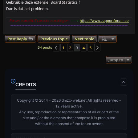
Gebruik je deze extensie: Board Statistics ?
Dan is dat het probleem.
Forum voor NL Extensie vertalingen
--->
https://www.supportforum.be
----------------------------------------------------------------------------
Post Reply
Previous topic
Next topic
1
2
3
4
5
64 posts
Previous
Next
Jump to
CREDITS
Copyright © 2014 - 2026 dmzx-web.net All rights reserved -
12 Years active.
Any use, reproduction or representation of all or part of the
site and / or the elements that compose it is prohibited
without the consent of the forum owner.