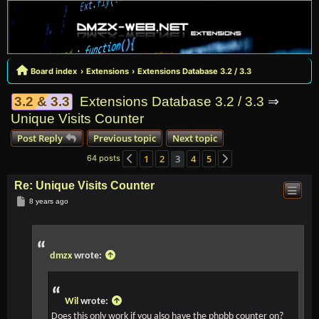
Board index
Extensions
Extensions Database 3.2 / 3.3
3.2 & 3.3
Extensions Database 3.2 / 3.3
⇒
Unique Visits Counter
Post Reply
Previous topic
Next topic
1
2
3
4
5
64 posts
Previous
Next
Re: Unique Visits Counter
Post
8 years ago
dmzx
wrote:
Wil
wrote:
Does this only work if you also have the phpbb counter on?