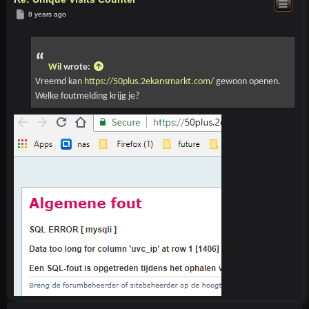
Post
8 years ago
Wil
wrote:
Vreemd kan
https://50plus.2ekansmarkt.com/
gewoon openen.
Welke foutmelding krijg je?