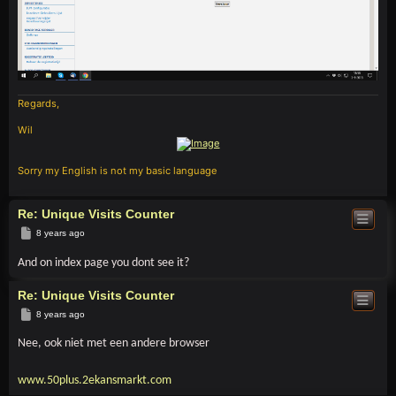
Regards,
Wil
Sorry my English is not my basic language
Re: Unique Visits Counter
Post
8 years ago
And on index page you dont see it?
Re: Unique Visits Counter
Post
8 years ago
Nee, ook niet met een andere browser
www.50plus.2ekansmarkt.com