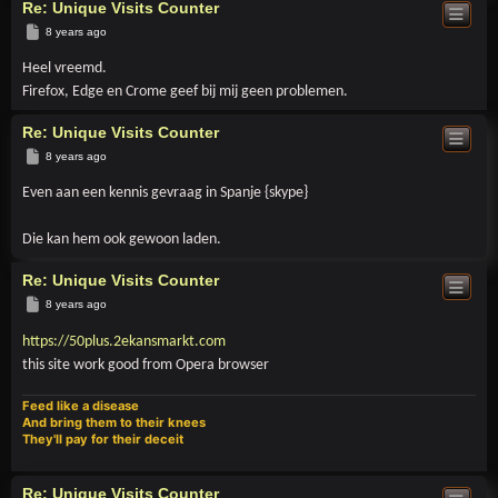
Re: Unique Visits Counter
Post
8 years ago
Heel vreemd.
Firefox, Edge en Crome geef bij mij geen problemen.
Re: Unique Visits Counter
Post
8 years ago
Even aan een kennis gevraag in Spanje {skype}
Die kan hem ook gewoon laden.
Re: Unique Visits Counter
Post
8 years ago
https://50plus.2ekansmarkt.com
this site work good from Opera browser
Feed like a disease
And bring them to their knees
They'll pay for their deceit
Re: Unique Visits Counter